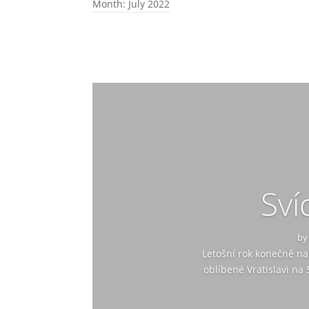
Month:
July 2022
Sví
b
Letošní rok konečně na
oblíbené Vratislavi na