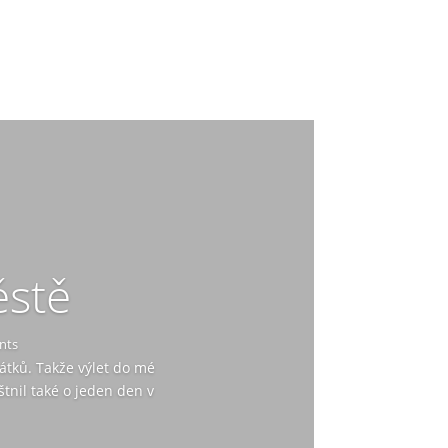
ěstě
nts
átků. Takže výlet do mé
tnil také o jeden den v