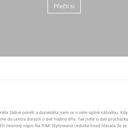
Přečti si
měla žádné ponětí a dozvěděla jsem se o něm úplně náhodou. Kdy
sme do centra dorazili o dvě hodiny dřív. Tak jsme si dali procházk
ili neonový nápis Na FilM! Stylizovaná cedulka hned hlásala, že 