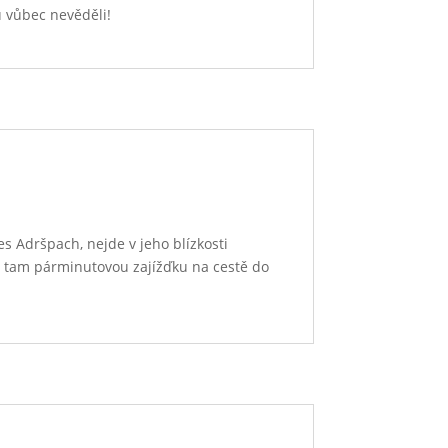
u vůbec nevěděli!
es Adršpach, nejde v jeho blízkosti
si tam párminutovou zajížďku na cestě do