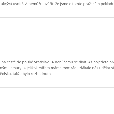
se ukrývá uvnitř. A nemůžu uvěřit, že jsme o tomto pražském poklad
na cestě do polské Vratislavi. A není čemu se divit. Až pojedete př
enými lemury. A jelikož zvířata máme moc rádi, zlákalo nás udělat 
 Polsku, takže bylo rozhodnuto.