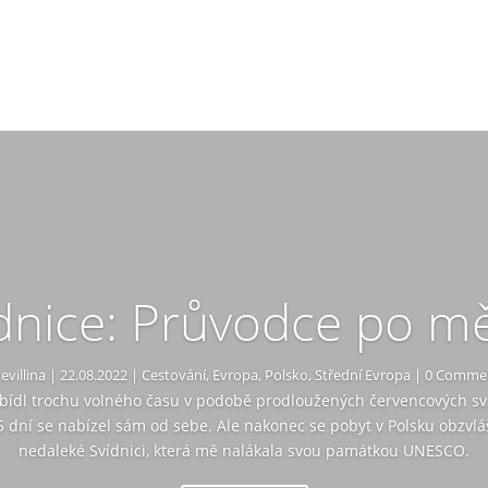
dnice: Průvodce po m
y
evillina
|
22.08.2022
|
Cestování
,
Evropa
,
Polsko
,
Střední Evropa
| 0 Comme
bídl trochu volného času v podobě prodloužených červencových sv
 5 dní se nabízel sám od sebe. Ale nakonec se pobyt v Polsku obzvláš
nedaleké Svídnici, která mě nalákala svou památkou UNESCO.