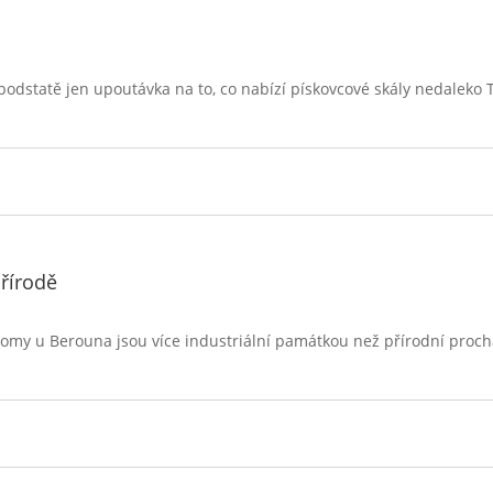
é podstatě jen upoutávka na to, co nabízí pískovcové skály nedaleko 
přírodě
y lomy u Berouna jsou více industriální památkou než přírodní prochá