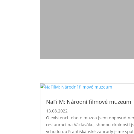
NaFilM: Národní filmové muzeum
13.08.2022
O existenci tohoto muzea jsem doposud ne
restauraci na Václaváku, shodou okolností j
vchodu do Františkánské zahrady jsme spatř