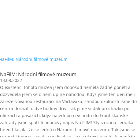
Letošní rok konečně nabídl trochu volného času v podobě
prodloužených červencových svátků. Takže výlet do mé
oblíbené Vratislavi na 5 dní se nabízel sám od sebe. Ale
nakonec se pobyt v Polsku obzvláštnil také o jeden den v
nedaleké Svídnici, která mě nalákala svou památkou
UNESCO.
Přečti si
NaFilM: Národní filmové muzeum
13.08.2022
O existenci tohoto muzea jsem doposud neměla žádné ponětí a
dozvěděla jsem se o něm úplně náhodou. Když jsme ten den měli
zarezervovanou restauraci na Václaváku, shodou okolností jsme do
centra dorazili o dvě hodiny dřív. Tak jsme si dali procházku po
uličkách a pasážích, když najednou u vchodu do Františkánské
zahrady jsme spatřili neonový nápis Na FilM! Stylizovaná cedulka
hned hlásala, že se jedná o Národní filmové muzeum. Tak jsme se
rozhodlí improvizovat, a podívat se, co se ukrývá uvnitř. A nemůžu