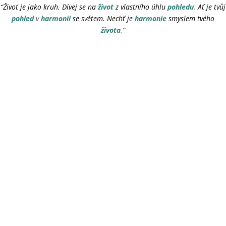
“Život je jako kruh. Dívej se na
život
z vlastního úhlu
pohledu
.
Ať je tvůj
pohled
v
harmonii
se světem. Nechť je
harmonie
smyslem tvého
života
.
“
Do Německa za:
Day(s)
:
Hour(s)
:
Minute(s)
:
Second(s)
Do Francie za:
Day(s)
: