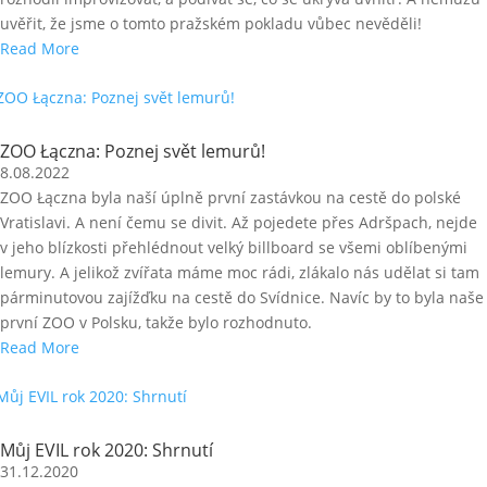
uvěřit, že jsme o tomto pražském pokladu vůbec nevěděli!
Read More
ZOO Łączna: Poznej svět lemurů!
8.08.2022
ZOO Łączna byla naší úplně první zastávkou na cestě do polské
Vratislavi. A není čemu se divit. Až pojedete přes Adršpach, nejde
v jeho blízkosti přehlédnout velký billboard se všemi oblíbenými
lemury. A jelikož zvířata máme moc rádi, zlákalo nás udělat si tam
párminutovou zajížďku na cestě do Svídnice. Navíc by to byla naše
první ZOO v Polsku, takže bylo rozhodnuto.
Read More
Můj EVIL rok 2020: Shrnutí
31.12.2020