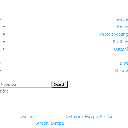
Lifestyle
Knihy
Photo shooting
Rostliny
Ostatní
Blog
O mně
Search
for:
flóra
Svídnice: Průvodce po městě
by
evillina
|
22.08.2022
|
Cestování
,
Evropa
,
Polsko
,
Střední Evropa
| 0 Comments