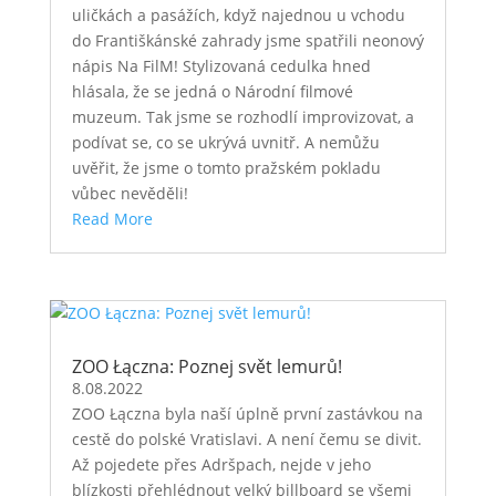
uličkách a pasážích, když najednou u vchodu
do Františkánské zahrady jsme spatřili neonový
nápis Na FilM! Stylizovaná cedulka hned
hlásala, že se jedná o Národní filmové
muzeum. Tak jsme se rozhodlí improvizovat, a
podívat se, co se ukrývá uvnitř. A nemůžu
uvěřit, že jsme o tomto pražském pokladu
vůbec nevěděli!
Read More
ZOO Łączna: Poznej svět lemurů!
8.08.2022
ZOO Łączna byla naší úplně první zastávkou na
cestě do polské Vratislavi. A není čemu se divit.
Až pojedete přes Adršpach, nejde v jeho
blízkosti přehlédnout velký billboard se všemi