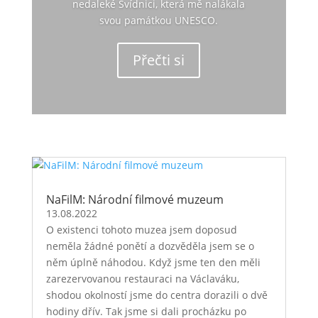
nedaleké Svídnici, která mě nalákala
svou památkou UNESCO.
Přečti si
NaFilM: Národní filmové muzeum
13.08.2022
O existenci tohoto muzea jsem doposud
neměla žádné ponětí a dozvěděla jsem se o
něm úplně náhodou. Když jsme ten den měli
zarezervovanou restauraci na Václaváku,
shodou okolností jsme do centra dorazili o dvě
hodiny dřív. Tak jsme si dali procházku po