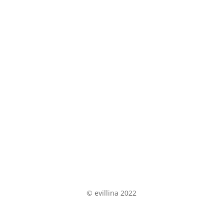
Do Německa za:
:
:
:
Day(s)
Hour(s)
Minute(
Second(
s)
s)
Do Francie za:
:
:
:
Day(s)
Hour(s)
Minute(
Second(
s)
s)
© evillina 2022