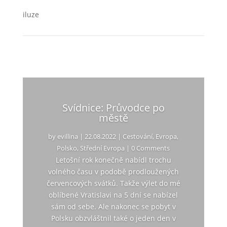
iluze
Svídnice: Průvodce po
městě
by
evillina
|
22.08.2022
|
Cestování
,
Evropa
,
Polsko
,
Střední Evropa
| 0 Comments
Letošní rok konečně nabídl trochu
volného času v podobě prodloužených
červencových svátků. Takže výlet do mé
oblíbené Vratislavi na 5 dní se nabízel
sám od sebe. Ale nakonec se pobyt v
Polsku obzvláštnil také o jeden den v