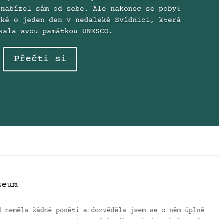
 nabízel sám od sebe. Ale nakonec se pobyt
aké o jeden den v nedaleké Svídnici, která
kala svou památkou UNESCO.
Přečti si
zeum
d neměla žádné ponětí a dozvěděla jsem se o něm úplně