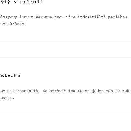
rytý v přírodě
olvayovy lomy u Berouna jsou více industriální památkou
e tu krásné.
Ústecku
natolik rozmanitá, že strávit tam nejen jeden den je tak
 nudit.