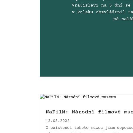
Vratislavi na 5 dní se
v Polsku obzvláštnil t
mě nalá
NaFilM: Národní filmové mu
13.08.2022
O existenci tohoto muzea jsem doposu