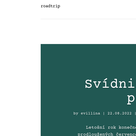
roadtrip
Svídni
p
by
evillina
|
22.08.2022
Letošní rok konečn
prodloužených červenc