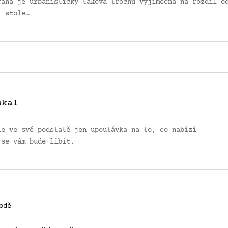
raha je urbanisticky taková trochu výjimečná na rozdíl o
. stole…
skal
le ve své podstatě jen upoutávka na to, co nabízí
 se vám bude líbit.