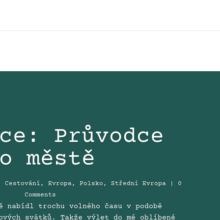
ce: Průvodce
o městě
|
Cestování
,
Evropa
,
Polsko
,
Střední Evropa
| 0
Comments
ě nabídl trochu volného času v podobě
ových svátků. Takže výlet do mé oblíbené