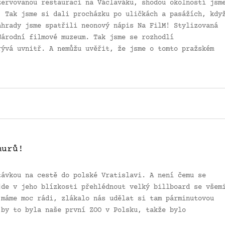
zervovanou restauraci na Václaváku, shodou okolností jsm
. Tak jsme si dali procházku po uličkách a pasážích, kdy
ahrady jsme spatřili neonový nápis Na FilM! Stylizovaná
Národní filmové muzeum. Tak jsme se rozhodlí
rývá uvnitř. A nemůžu uvěřit, že jsme o tomto pražském
murů!
távkou na cestě do polské Vratislavi. A není čemu se
jde v jeho blízkosti přehlédnout velký billboard se všem
 máme moc rádi, zlákalo nás udělat si tam párminutovou
 by to byla naše první ZOO v Polsku, takže bylo