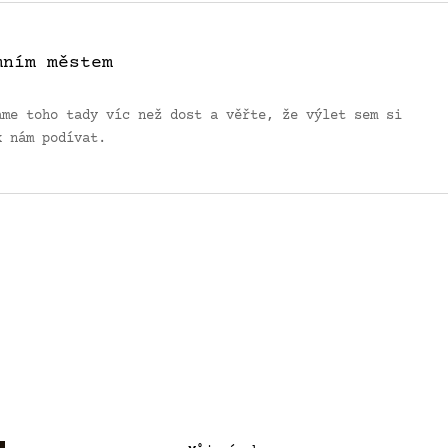
mním městem
áme toho tady víc než dost a věřte, že výlet sem si
k nám podívat.