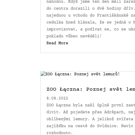
náhodou. Když jsme ten den měli zare
do centra dorazili o dvě hodiny dřív
najednou u vchodu do Františkánské z
cedulka hned hlásala, že se jedná o 
improvizovat, a podívat se, co se uk
pokladu vůbec nevěděli!
Read More
ZOO Łączna: Poznej svět le
8.08.2022
ZOO Łączna byla naší úplně první zas
divit. Až pojedete přes Adršpach, ne
oblíbenými lemury. A jelikož zvířata
zajížďku na cestě do Svídnice. Navíc
rozhodnuto.