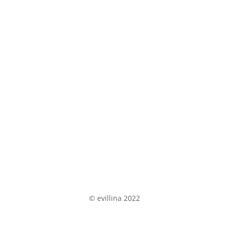
Do Německa za:
:
:
:
Day(s)
Hour(s)
Minute(
Second(
s)
s)
Do Francie za:
:
:
:
Day(s)
Hour(s)
Minute(
Second(
s)
s)
© evillina 2022