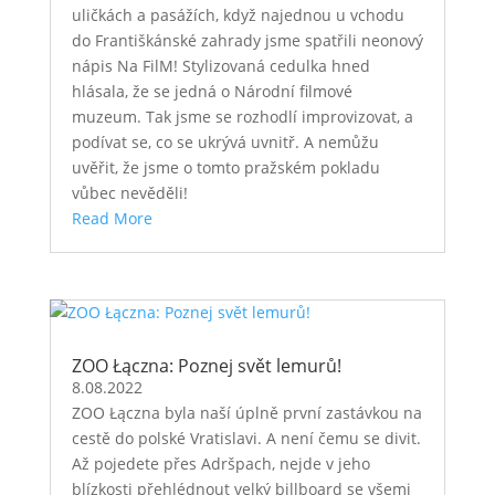
uličkách a pasážích, když najednou u vchodu
do Františkánské zahrady jsme spatřili neonový
nápis Na FilM! Stylizovaná cedulka hned
hlásala, že se jedná o Národní filmové
muzeum. Tak jsme se rozhodlí improvizovat, a
podívat se, co se ukrývá uvnitř. A nemůžu
uvěřit, že jsme o tomto pražském pokladu
vůbec nevěděli!
Read More
ZOO Łączna: Poznej svět lemurů!
8.08.2022
ZOO Łączna byla naší úplně první zastávkou na
cestě do polské Vratislavi. A není čemu se divit.
Až pojedete přes Adršpach, nejde v jeho
blízkosti přehlédnout velký billboard se všemi