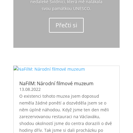
nedaleké Svídnici, která mě nalákala
svou památkou UNESCO.
Přečti si
NaFilM: Národní filmové muzeum
13.08.2022
O existenci tohoto muzea jsem doposud
neměla žádné ponětí a dozvěděla jsem se o
něm úplně náhodou. Když jsme ten den měli
zarezervovanou restauraci na Václaváku,
shodou okolností jsme do centra dorazili o dvě
hodiny dřív. Tak jsme si dali procházku po