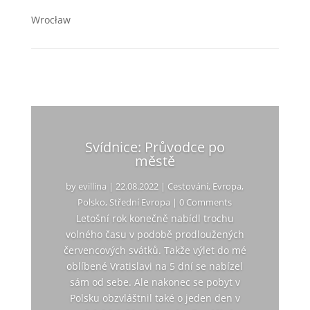
Wrocław
Svídnice: Průvodce po
městě
by
evillina
|
22.08.2022
|
Cestování
,
Evropa
,
Polsko
,
Střední Evropa
| 0 Comments
Letošní rok konečně nabídl trochu
volného času v podobě prodloužených
červencových svátků. Takže výlet do mé
oblíbené Vratislavi na 5 dní se nabízel
sám od sebe. Ale nakonec se pobyt v
Polsku obzvláštnil také o jeden den v