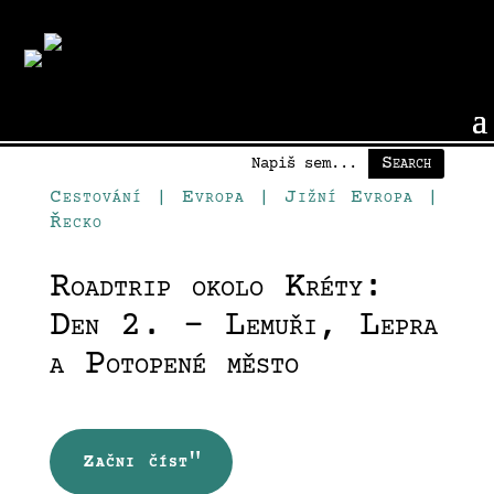
Close
Cestování
|
Evropa
|
Jižní Evropa
|
Řecko
Roadtrip okolo Kréty:
Den 2. – Lemuři, Lepra
a Potopené město
Začni číst