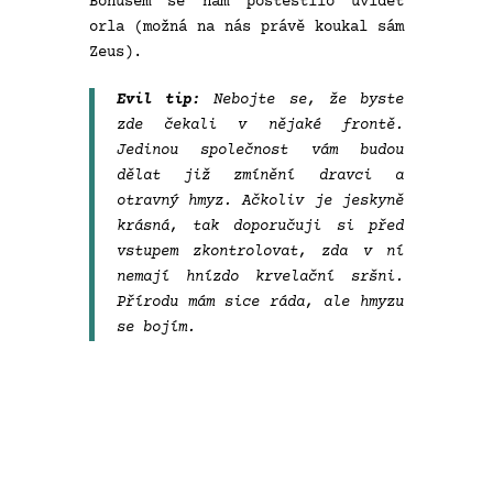
Bonusem se nám poštěstilo uvidět
orla (možná na nás právě koukal sám
Zeus).
Evil tip:
Nebojte se, že byste
zde čekali v nějaké frontě.
Jedinou společnost vám budou
dělat již zmínění dravci a
otravný hmyz. Ačkoliv je jeskyně
krásná, tak doporučuji si před
vstupem zkontrolovat, zda v ní
nemají hnízdo krvelační sršni.
Přírodu mám sice ráda, ale hmyzu
se bojím.