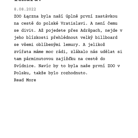
8.08.2022
ZOO Łączna byla naší úplně první zastávkou
na cestě do polské Vratislavi. A není čemu
se divit. Až pojedete přes Adršpach, nejde v
jeho blízkosti přehlédnout velký billboard
se všemi oblíbenými lemury. A jelikož
zvířata máme moc rádi, zlákalo nás udělat si
tam párminutovou zajížďku na cestě do
Svídnice. Navíc by to byla naše první ZOO v
Polsku, takže bylo rozhodnuto.
Read More