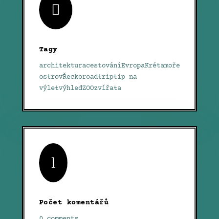

Tagy
architektura
cestování
Evropa
Kréta
moře
ostrov
Řecko
roadtrip
tip na
výlet
výhled
ZOO
zvířata
l
Počet komentářů
0 comments