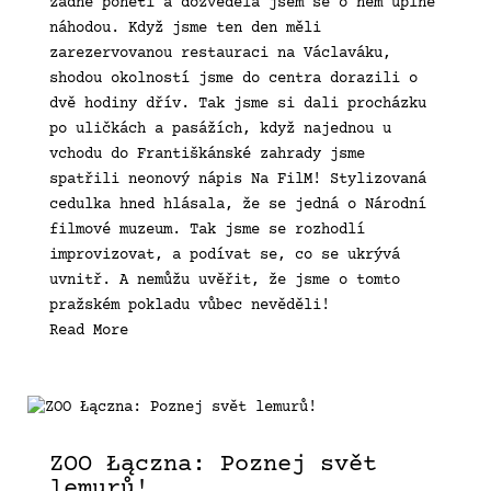
žádné ponětí a dozvěděla jsem se o něm úplně
náhodou. Když jsme ten den měli
zarezervovanou restauraci na Václaváku,
shodou okolností jsme do centra dorazili o
dvě hodiny dřív. Tak jsme si dali procházku
po uličkách a pasážích, když najednou u
vchodu do Františkánské zahrady jsme
spatřili neonový nápis Na FilM! Stylizovaná
cedulka hned hlásala, že se jedná o Národní
filmové muzeum. Tak jsme se rozhodlí
improvizovat, a podívat se, co se ukrývá
uvnitř. A nemůžu uvěřit, že jsme o tomto
pražském pokladu vůbec nevěděli!
Read More
ZOO Łączna: Poznej svět
lemurů!